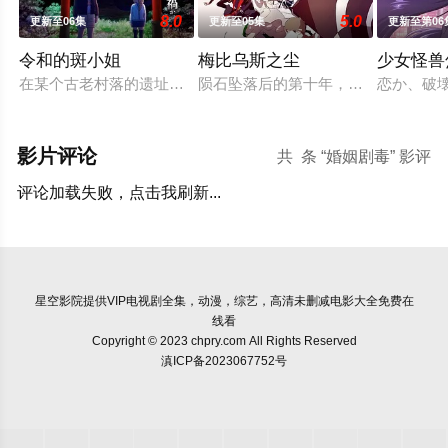
8.0
5.0
更新至06集
更新至05集
更新至第06
令和的斑小姐
梅比乌斯之尘
少女怪兽
在某个古老村落的遗址深处，那一片禁止入内的区域里，存在着被
陨石坠落后的第十年，由于巨大结晶释
恋か、破
影片评论
共
条 “婚姻剧毒” 影评
评论加载失败，点击我刷新...
星空影院
提供VIP电视剧全集，动漫，综艺，高清未删减电影大全免费在
线看
Copyright © 2023 chpry.com All Rights Reserved
滇ICP备2023067752号