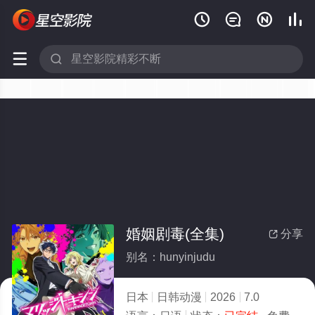






婚姻剧毒(全集)
分享

别名：hunyinjudu
日本
日韩动漫
2026
7.0