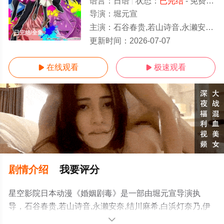
语言：
日语
状态：
已完结
- 免费在线播放
导演：
堀元宣
主演：
石谷春贵,若山诗音,永濑安奈,结川麻希,白浜灯奈乃,伊濑茉莉也,齐藤壮马,土屋神叶,白石晴香,祐仙勇
已完结/全集
更新时间：
2026-07-07
在线观看
极速观看


剧情介绍
我要评分
星空影院日本动漫《婚姻剧毒》是一部由堀元宣导演执
导，石谷春贵,若山诗音,永濑安奈,结川麻希,白浜灯奈乃,伊
濑茉莉也,齐藤壮马,土屋神叶,白石晴香,祐仙勇等演员精彩
