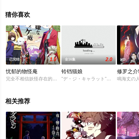
演绎的日本动漫，大结局剧情已揭晓（已完结），手机免
费观看高清无删减完整版动漫全集就上星空电影网，更多
猜你喜欢
相关信息可移步至豆瓣动漫、电视猫或剧情网等平台了
解。
1.0
2.0
已完结
全16集
HD
忧郁的物怪庵
铃铛猫娘
修罗之介
完全不相信妖怪存在的芦屋花绘，某天突然被一个毛茸茸的妖怪缠
"デ・ジ・キャラット"（通称：でじ
鳴海丈の
相关推荐