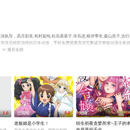
执导，高月彩良,有村架纯,松岛菜菜子,寺岛进,根岸季衣,森山良子,吉行
尾琢真等演员精彩演绎的日本动漫，手机免费观看高清无删减完整版动漫全集
展开全部
情网等平台了解。

1.0
已完结
5.0
完结
8.
老板娘是小学生！
转生初夜贪婪所求~王子的
命是恶役千金