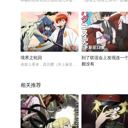
神秘的怪兽突然出现在现代并袭击人类，而人类只能被它们恣意翻
《游戏王-怪兽之决斗》改编
已完结
7.0
更新至12集
境界之轮回
到了联谊会上发现连一
都没有
表面上看来，真宫樱（井上麻里奈 配音）只是一介平平无奇的女
#到了联谊会上发现连一个女
相关推荐