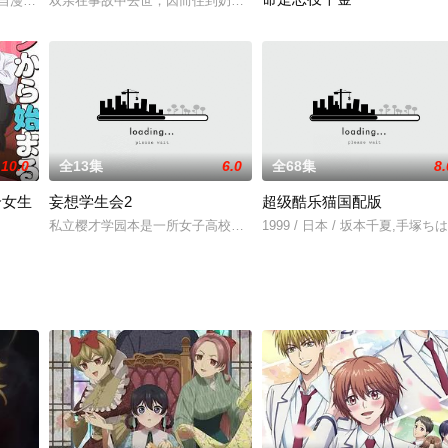
弄，为了查明真相，科学家番场宗介以“影鳄”这一关键字开始了追寻……
自漫画《游戏王》，于2000-2004年之间在东京电视台播出。故事以漫画剧
双亲在事故中去世，因而住到奶奶的温泉旅馆“春之屋”的小学六年级
漫画《转生初夜贪婪所求~王子
10.0
全13集
6.0
全68集
8.
个女生
妄想学生会2
超级酷乐猫国配版
高中生，然而，童年时代的特殊遭遇让她拥有了能够看见幽灵的特异功能，亦
私立樱才学园本是一所女子高校，然而，在社会大趋势的冲击之下，
1999 / 日本 / 坂本千夏,手塚ち
生都没有# 动画化决定