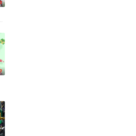
0
识在帝国军中步步高升的故事。
福的生活。然而有一天，她深爱的母亲去世了，美冶被鸿藏家族的本家收养。在
会等在原作中广受欢迎的篇章，细腻地描绘了瑞稀、佐野、中津三人之间的情感
密室”。 围绕这间密室
0
陷阱，不幸丧命。然而他
造起新的都市。随着时间的推移，海上都市的规模越来越大，航路越
娜姬雅王后的追杀，目的在于以她为祭品咒杀凯鲁王子。在凯鲁的庇护与指导下