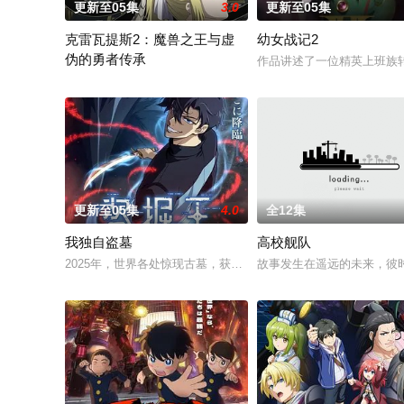
更新至05集
3.0
更新至05集
克雷瓦提斯2：魔兽之王与虚
幼女战记2
伪的勇者传承
作品讲述了一位精英上班族
勇者艾莉西亚斩杀了多雷尔将军，海登与博雷托两国的战争就此落幕
更新至05集
4.0
全12集
我独自盗墓
高校舰队
2025年，世界各处惊现古墓，获得墓中“宝物”之人便能获得先
故事发生在遥远的未来，彼