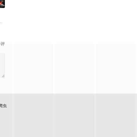
0
小不点三人组”。平太郎开朗
、魔法师、盗贼、商人、猎人、咒术师、国王、贤者、勇者。而其中
界の侵攻から東京を救って 3 ヶ月――。復興が進む街並みに人々は再び訪れ
 这个世界奉行女尊男卑，他手中仅剩的依仗，就是前世被妹妹逼着通关这款游
影评
爬虫