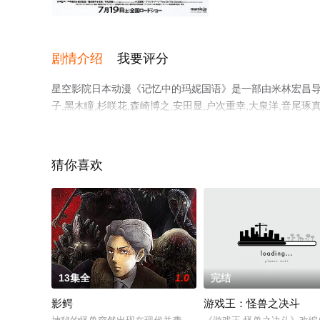
HD
剧情介绍
我要评分
星空影院日本动漫《记忆中的玛妮国语》是一部由米林宏昌导演
子,黑木瞳,杉咲花,森崎博之,安田显,户次重幸,大泉洋,音
星空电影网，更多相关信息可移步至豆瓣动漫、电视猫或剧
猜你喜欢
13集全
1.0
完结
影鳄
游戏王：怪兽之决斗