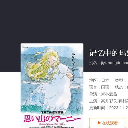
记忆中的玛
别名：jiyizhongdeman
地区：
日本
类型：
语言：
国语
状态：
导演：
米林宏昌
主演：
高月彩良,有村
更新时间：
2023-11-
在线观看
