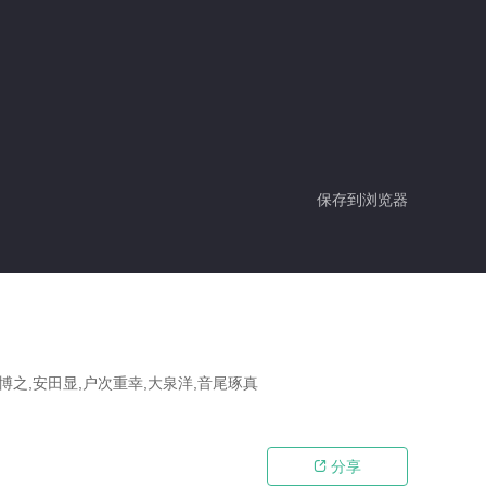
保存到浏览器
博之,安田显,户次重幸,大泉洋,音尾琢真
分享
