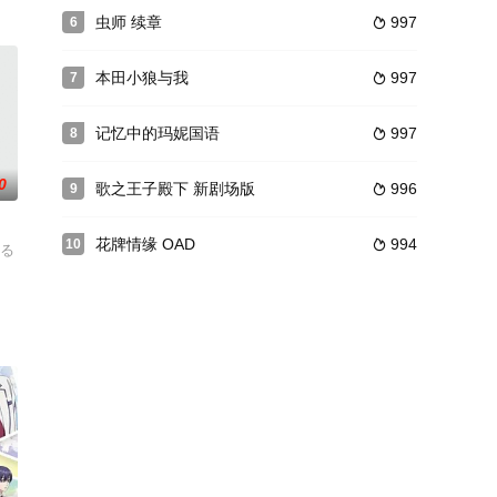
情为主，但因为中途漫画故事情节进度跟不上，故加插大量漫
女生·小织（关织子）。她一边接受幽灵小卖和竞争对手真月的帮助，一边为了
虫师 续章
997
6

的本命是恶役千金》宣布动画化。僧侣档
本田小狼与我
997
7

记忆中的玛妮国语
997
8

0
歌之王子殿下 新剧场版
996
9

花牌情缘 OAD
994
10

改变了她原本风平浪静的生活。
校方决定打开大门，迎接男生们的到来。第一年，学校录取的男生仅有区区二十
はる