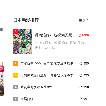
日本动漫排行
更多

和
1
就上
瞬间治疗却被视为无用而被流放的天才治疗师，以暗黑治疗师的身份幸福地生活着
1000

2025 / 日本 / 动画,奇幻,冒险,日韩动漫
状态：全12集
与游戏中心的少女异文化交流的故事
999
2

刀剑神域爱丽丝篇：异界战争最终季
999
3

精灵宝可梦第五季XY1
998
4

0
金属口红
997
5

本