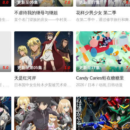
8.0
更新至05集
7.0
更新至07集
9.
不虐待我的继母与继姐
花样少男少女 第二季
转生至战火纷飞的异世界，成为少女谭雅·提古雷查夫，并凭借前世的理智与知
某个名门望族的庶女——中村美冶，原本与母亲两人过着虽清贫却幸
在第二季中，通过修学旅行和舞
。 在包含艾斯琳在内的三国会谈中，众人争执的焦点，是多雷尔打造的 “秘密
5.0
更新至第05集
1.0
更新至17集
7.
天是红河岸
Candy Caries蛀在糖糖里
人的异能，全世界为获得宝物而疯狂。无往不利盗墓者徐浩钧，在一次任务中落入
时，大陆板块的活动令海水渐渐淹没了日本的大部分国土，人们不得不在海上建
日本国中女生铃木夕梨被咒术牵引至纪元前的赫梯帝国，并长期遭受
2026 / 日本 / 动画,日韩动漫