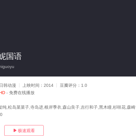
妮国语
iguoyu
日韩动漫
上映时间：
2014
豆瓣评分：
1.0
HD
- 免费在线播放
架纯,松岛菜菜子,寺岛进,根岸季衣,森山良子,吉行和子,黑木瞳,杉咲花,森崎
20
极速观看
