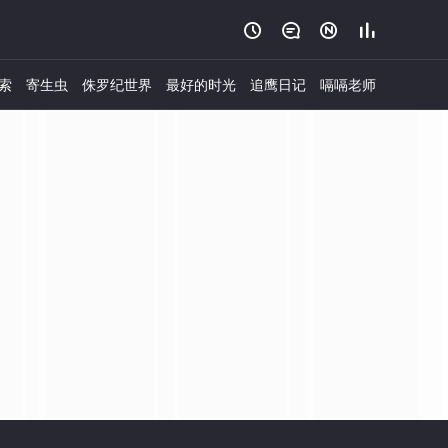




索
寄生虫
侏罗纪世界
最好的时光
追鹰日记
嗝嗝老师