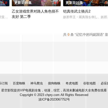
7.0
更新至05集
6.0
更新至05集
7.
乙女游戏世界对路人角色很不
铠真传武士骑兵2
友好 第二季
事。本剧集围绕着平凡的中学生平太郎和两个好友燕和广志展开，三人被称为“
里亚。在这个世界里，人们生来就背负着等级与既定使命。战士、格斗家、僧侣
妖邪帝王・羅真我を倒し、妖邪
前世身为社畜的里昂，转生到了某款剑与魔法题材的乙女游戏世界。
共
0
条 “记忆中的玛妮国语” 
S订阅
百度蜘蛛
神马爬虫
搜狗蜘蛛
奇虎地图
谷歌地图
必应
星空影院
提供VIP电视剧全集，动漫，综艺，高清未删减电影大全免费在线看
Copyright © 2023 chpry.com All Rights Reserved
滇ICP备2023067752号