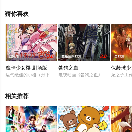
邑子,高桥伸也等演员精彩演绎的日本动漫，大结局剧情已
揭晓（1集全），手机免费观看高清无删减完整版动漫全集
猜你喜欢
就上星空电影网，更多相关信息可移步至豆瓣动漫、电视
猫或剧情网等平台了解。
5.0
8.0
已完结
更新至第12集
全12集
魔卡少女樱 剧场版
咎狗之血
保龄球少
运气绝佳的小樱（丹下樱 配音）在买文具时，抽中了特等奖，去
电视动画《咎狗之血》（咎狗の血）改编自Ni
龙之子工作
相关推荐