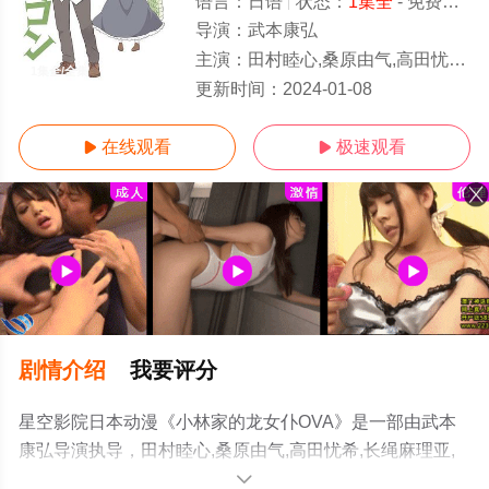
语言：
日语
状态：
1集全
- 免费在线播放
导演：
武本康弘
主演：
田村睦心,桑原由气,高田忧希,长绳麻理亚,高桥未奈美,小野大辅,中村悠一,加藤英美里,石原夏织,后藤邑子,高桥伸也
1集全/全集
更新时间：
2024-01-08
在线观看
极速观看


剧情介绍
我要评分
星空影院日本动漫《小林家的龙女仆OVA》是一部由武本
康弘导演执导，田村睦心,桑原由气,高田忧希,长绳麻理亚,
高桥未奈美,小野大辅,中村悠一,加藤英美里,石原夏织,后藤
