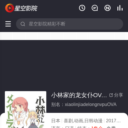






小林家的龙女仆OVA(全集)
分享

别名：xiaolinjiadelongnvpuOVA
日本
喜剧,动画,日韩动漫
2017
9.0