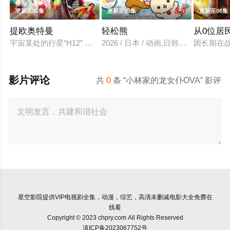
6.0
8.0
更新至06集
更新至19集
更新至06集
提欧奥特曼
轻松熊
从0位居
宇宙某处的行星“H12” 这颗与地球极其相似的星球，某日遭到
2026 / 日本 / 动画,日韩动漫
因长期在
影片评论
共
0
条 “小林家的龙女仆OVA” 影评
星空影院
提供VIP电视剧全集，动漫，综艺，高清未删减电影大全免费在
线看
Copyright © 2023 chpry.com All Rights Reserved
滇ICP备2023067752号