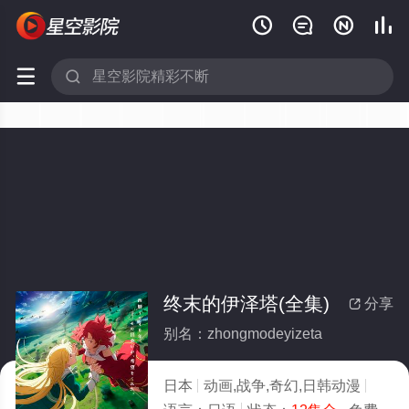






终末的伊泽塔(全集)
分享

别名：zhongmodeyizeta
日本
动画,战争,奇幻,日韩动漫
2016