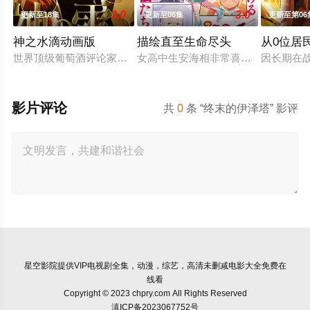
3.0
3.0
更新至18集
更新至06集
更新至第06
神之水滴动画版
描绘直至生命尽头
从0位居
世界顶级葡萄酒评论家神咲丰多香去世以后，留下了价值20亿日
女高中生安海相非常喜欢看漫画，尤其
因长期在
影片评论
共
0
条 “终末的伊泽塔” 影评
星空影院
提供VIP电视剧全集，动漫，综艺，高清未删减电影大全免费在
线看
Copyright © 2023 chpry.com All Rights Reserved
滇ICP备2023067752号