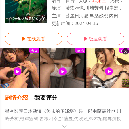
语言：
日语
状态：
12集全
- 免费在线播放
导演：
藤森雅也,川崎芳树,根岸宏树,曾根利幸,加藤显,矢吹勉,铃木拓磨
主演：
茜屋日海夏,早见沙织,内田彩,东山奈央,花泽香菜,诹访部顺一,高桥广树,花江夏树,大桥贤一郎,细谷佳正,游佐浩二,置鲇龙太郎,间岛淳司,平川大辅,森川
1-12全集/大结局
更新时间：
2024-04-15
在线观看
极速观看


剧情介绍
我要评分
星空影院日本动漫《终末的伊泽塔》是一部由藤森雅也,川
崎芳树,根岸宏树,曾根利幸,加藤显,矢吹勉,铃木拓磨导演执
导，茜屋日海夏,早见沙织,内田彩,东山奈央,花泽香菜,诹访
