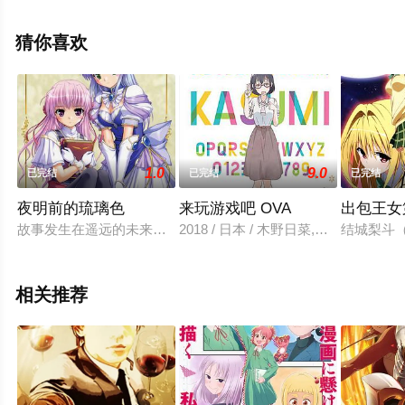
部顺一,高桥广树,花江夏树,大桥贤一郎,细谷佳正,游佐浩二,
置鲇龙太郎,间岛淳司,平川大辅,森川智之,山寺宏一,盐屋浩
猜你喜欢
三,星野充昭,麻生智久,平野文,远藤广之,赤城进,中谷一博,樫
井笙人,绵贯龙之介,井上喜久子,雨宫天,等演员精彩演绎的
日本动漫，大结局剧情已揭晓（1-12全集），手机免费观
看高清无删减完整版动漫全集就上星空电影网，更多相关
信息可移步至豆瓣动漫、电视猫或剧情网等平台了解。
1.0
9.0
已完结
已完结
已完结
夜明前的琉璃色
来玩游戏吧 OVA
出包王女
故事发生在遥远的未来，彼时，人类早已经开始向月球移居，然
2018 / 日本 / 木野日菜,长江里加
结城梨斗
相关推荐