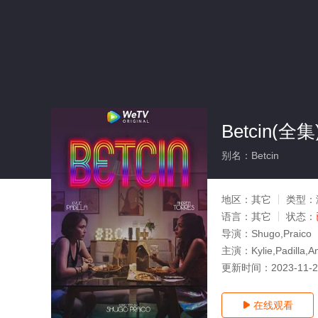
Betcin(全集
别名：Betcin
地区：
其它
类型：
语言：
其它
状态：
导演：
Shugo,Praico
主演：
Kylie,Padilla,
更新时间：
2023-11-
在线观看
