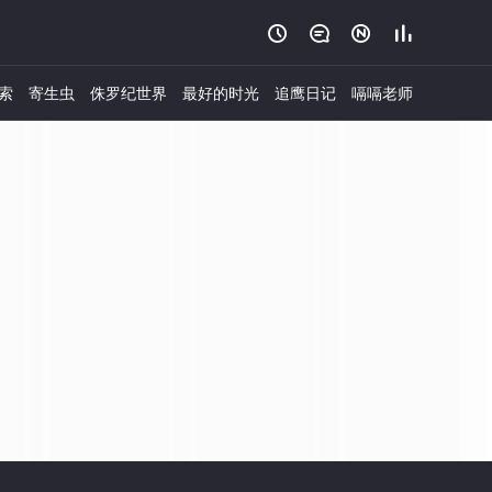




索
寄生虫
侏罗纪世界
最好的时光
追鹰日记
嗝嗝老师