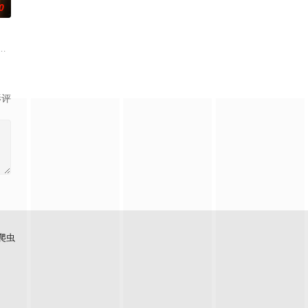
0
与一位热衷真实犯罪的酒吧女招
了一场惊险刺激、动作不断的冒险之旅。
择了彼此。 1976年10月6日清晨，泰国爆发血腥镇压，大学生Ravin被迫
 影评
爬虫