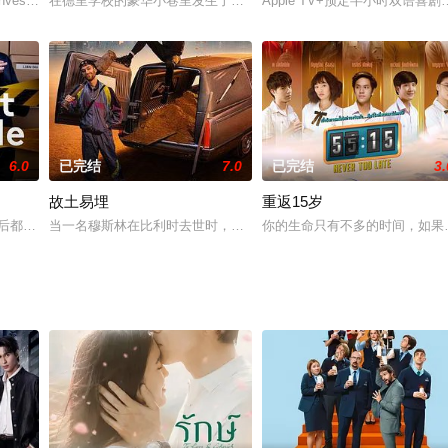
ne Fisher
investigates a teen's disappearance. His
在德里学校的豪华小巷里发生了什么?他们的生活会带他们去哪里?目
Apple TV+预定半小时双语喜剧
6.0
已完结
7.0
已完结
3.
故土易埋
重返15岁
柴立,莎塔南·同诵布恩,孔查可恩·宋善藤,克里斯沙达·苏帕普洛姆
都隐藏着一套“拼图” 破案如解谜自闭症患者 阿斯特丽德 vs 热血女警探 拉
当一名穆斯林在比利时去世时，他的亲戚陷入两难境地：“我们是把他
你的生命只有不多的时间，如果