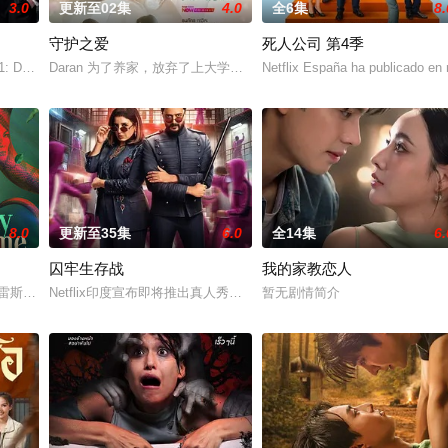
3.0
更新至02集
4.0
全6集
8.
守护之爱
死人公司 第4季
: Don't Be Too Emotional อย่าขอพี่เจน影视化 3月23日作家FB透漏
Daran 为了养家，放弃了上大学的梦想，高中毕业后便开始工作
Netflix España ha publicado en r
8.0
更新至35集
6.0
全14集
6.
囚牢生存战
我的家教恋人
17中队的故事，他们最初的任务是执行照相侦察任务。但当他们的中队长B.S.
·罗萨雷斯,珍妮·古铁雷斯,卡米娜·维拉罗尔
Netflix印度宣布即将推出真人秀节目《Lock Up》。制作方在分享节
暂无剧情简介