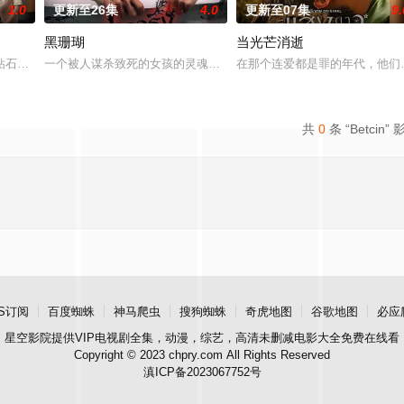
1.0
更新至26集
4.0
更新至07集
9.
黑珊瑚
当光芒消逝
上平静生活。然而，当地接连发生游客离奇死亡事件，他不得不重拾侦探本能，
钻石抢劫案，成为警方怀疑的对象。为了证明自己的清白、挽回声誉，他们踏上
一个被人谋杀致死的女孩的灵魂附到珊瑚上的故事。
在那个连爱都是罪的年代，他们选
共
0
条 “Betcin”
S订阅
百度蜘蛛
神马爬虫
搜狗蜘蛛
奇虎地图
谷歌地图
必应
星空影院
提供VIP电视剧全集，动漫，综艺，高清未删减电影大全免费在线看
Copyright © 2023 chpry.com All Rights Reserved
滇ICP备2023067752号