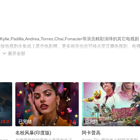
e,Padilla,Andrea,Torres,Chai,Fonacier等演员精彩演绎的其它电视
整版电视剧全集就上星空电影网，更多相关信息可移步至豆瓣电视剧、电
展开全部

10.0
已完结
3.0
已完结
5.
名校风暴(印度版)
阿卡普高