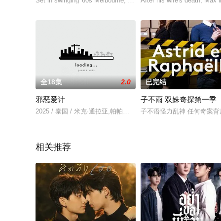
Set in swinging '60s Melbourne, the gorgeously reckless Peregri
After his wife's death, Max 
全18集
2.0
已完结
邪恶爱计
子不雨 双姝奇探第一季
2025 / 泰国 / 米克·通拉亚,帕帕瓦迪·钱萨莫恩,吉尔迪彭·邦勒
子不语怪力乱神 任何奇案背后
相关推荐