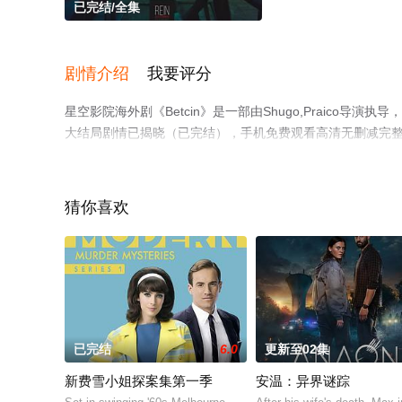
已完结/全集
剧情介绍
我要评分
星空影院海外剧《Betcin》是一部由Shugo,Praico导演执导，Kyli
大结局剧情已揭晓（已完结），手机免费观看高清无删减完
或剧情网等平台了解。
猜你喜欢
已完结
6.0
更新至02集
新费雪小姐探案集第一季
安温：异界谜踪