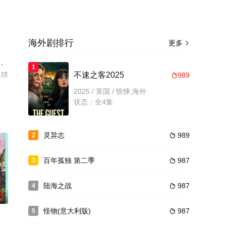
海外剧排行
更多

剧，
1
视猫
不速之客2025
989

2025 / 英国 / 惊悚,海外
状态：全4集
灵异志
989
2

百年孤独 第二季
987
3

陆海之战
987
4

0
怪物(意大利版)
987
5
