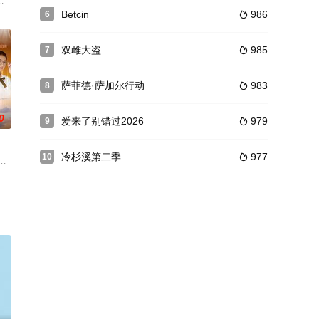
前，这些问题还没有答案，但很快就会有答案。
《阿卡普尔科 Acapulco》。这是一部西班牙语-英语剧集，Eugenio Derbe
Betcin
986
6

双雌大盗
985
7

萨菲德·萨加尔行动
983
8

0
爱来了别错过2026
979
9

冷杉溪第二季
977
10

斐尔 因缘际会组成一对神探搭档 屡破奇案~一桩桩案
埋葬在这里，还是把他带回出生地？”伊斯玛尔找到了一个解决办法：“从摩洛
有机会重返15岁，你会怎么抓住这最后的机会呢，五位55岁的人，他们分别是