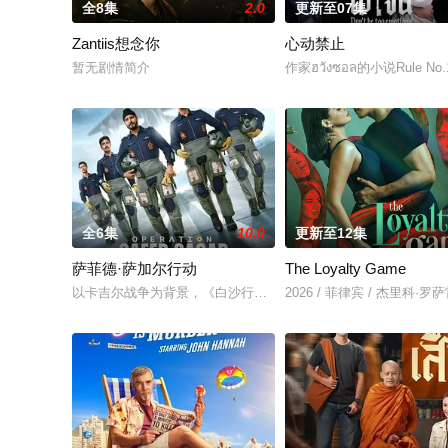
全8集
2.0
更新至07集
Zantiis想念你
心动禁止
暂无剧情简介
作家ฮวังซอล的小说Rule No.1
全6集
10.0
更新至12集
萨菲德·萨加尔行动
The Loyalty Game
以卡吉尔战争为背景，《白沙行动》讲述了印度空军"金色箭头"第
2026 / 菲律宾 / 杰里科