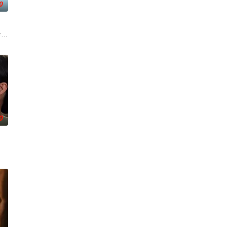
0
。然而，她一直难以找到稳定的工作，最终只能在一家广播电视公司担任保安。命
edes sociales una foto en el set de maquillaj
0
目海报时配文道：“准备好，Netflix即将面临现实的考验。