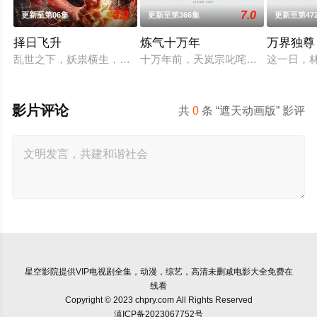
2.0
7.0
更新至第06集
更新至第366集
更新至第47
择日飞升
炼气十万年
万界独尊
乱世之下，妖祟横生，奸佞当道。又值幽界入侵，人、幽两界势
十万年前，天岚宗叱咤修真界，宗内
这一日，
影片评论
共
0
条 “遮天动画版” 影评
星空影院
提供VIP电视剧全集，动漫，综艺，高清未删减电影大全免费在
线看
Copyright © 2023 chpry.com All Rights Reserved
滇ICP备2023067752号