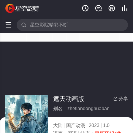






遮天动画版
分享

别名：zhetiandonghuaban
大陆
国产动漫
2023
1.0