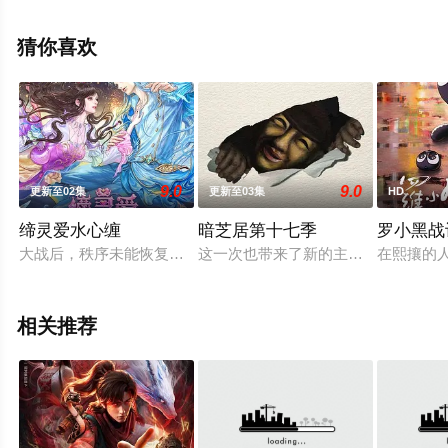
步至豆瓣动漫、电视猫或剧情网等平台了解。
猜你喜欢
9.0
9.0
更新至02集
更新至03集
HD
缔灵爱水心缠
暗芝居第十七季
罗小黑战
大战后，秩序未能恢复，世界陷入混乱。混沌从深渊崛起，黑暗如
这一次也带来了新的主题与新的恐怖
在熙攘的
相关推荐