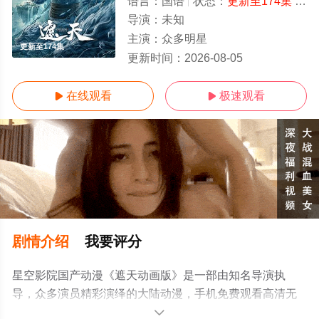
语言：
国语
状态：
更新至174集
- 免费在线播放
导演：
未知
主演：
众多明星
更新至174集
更新时间：
2026-08-05
在线观看
极速观看


剧情介绍
我要评分
星空影院国产动漫《遮天动画版》是一部由知名导演执
导，众多演员精彩演绎的大陆动漫，手机免费观看高清无
删减完整版动漫全集就上星空电影网，更多相关信息可移
