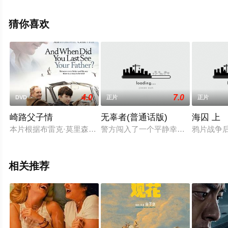
山田孝之,高桥克实,山下美月,仓悠贵等演员精彩演绎的日本
电影，手机免费观看高清无删减完整版电影大全就上星空
猜你喜欢
电影网，更多相关信息可移步至豆瓣电影、电视猫或剧情
网等平台了解。
4.0
7.0
DVD
正片
正片
崎路父子情
无辜者(普通话版)
海囚 上
本片根据布雷克·莫里森同名小说改编，由曾拍摄《她比烟花寂寞
警方闯入了一个平静幸福一家人的生
鸦片战争
相关推荐