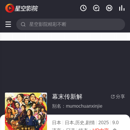






幕末传新解
分享

别名：mumochuanxinjie
日本
日本,历史,剧情
2025
9.0