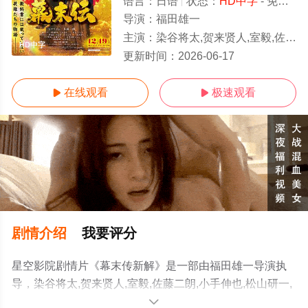
语言：
日语
状态：
HD中字
- 免费在线播放
导演：
福田雄一
主演：
染谷将太,贺来贤人,室毅,佐藤二朗,小手伸也,松山研一,矢本悠马,市村正亲,广濑爱丽丝,渡部笃郎,胜地凉,岩田刚典,山田孝之,高桥克实,山下美月,仓悠
HD中字
更新时间：
2026-06-17
在线观看
极速观看


剧情介绍
我要评分
星空影院剧情片《幕末传新解》是一部由福田雄一导演执
导，染谷将太,贺来贤人,室毅,佐藤二朗,小手伸也,松山研一,
矢本悠马,市村正亲,广濑爱丽丝,渡部笃郎,胜地凉,岩田刚典,
