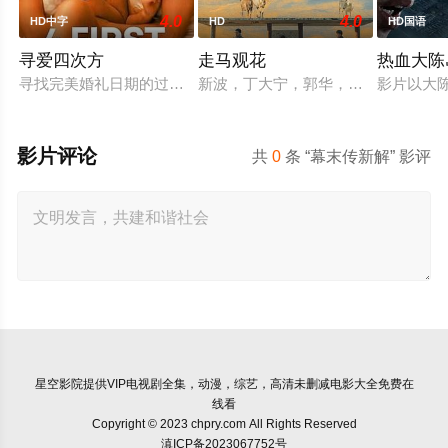
4.0
4.0
HD中字
HD
HD国语
寻爱四次方
走马观花
热血大陈
寻找完美婚礼日期的过程，扎拉经历了一连串的冒险——并走向
新波，丁大宁，郭华，程一木他们毕
影片以大
影片评论
共
0
条 “幕末传新解” 影评
星空影院
提供VIP电视剧全集，动漫，综艺，高清未删减电影大全免费在
线看
Copyright © 2023 chpry.com All Rights Reserved
滇ICP备2023067752号