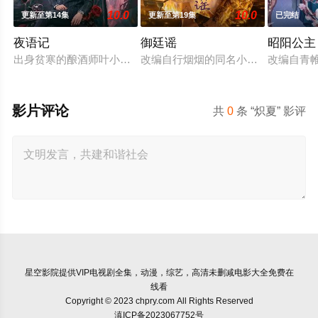
10.0
10.0
更新至第14集
更新至第19集
已完结
夜语记
御廷谣
昭阳公主
出身贫寒的酿酒师叶小唯遭遇爱人程桉、恩师林晚媚的双重背叛
改编自行烟烟的同名小说。孟廷辉，
改编自青
影片评论
共
0
条 “炽夏” 影评
星空影院
提供VIP电视剧全集，动漫，综艺，高清未删减电影大全免费在
线看
Copyright © 2023 chpry.com All Rights Reserved
滇ICP备2023067752号