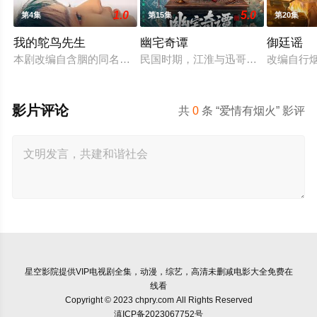
1.0
5.0
第4集
第15集
第20集
我的鸵鸟先生
幽宅奇谭
御廷谣
本剧改编自含胭的同名小说，讲述了邻家女孩庞倩（苏晓彤 饰）
民国时期，江淮与迅哥组成说书班子，
改编自行
影片评论
共
0
条 “爱情有烟火” 影评
星空影院
提供VIP电视剧全集，动漫，综艺，高清未删减电影大全免费在
线看
Copyright © 2023 chpry.com All Rights Reserved
滇ICP备2023067752号