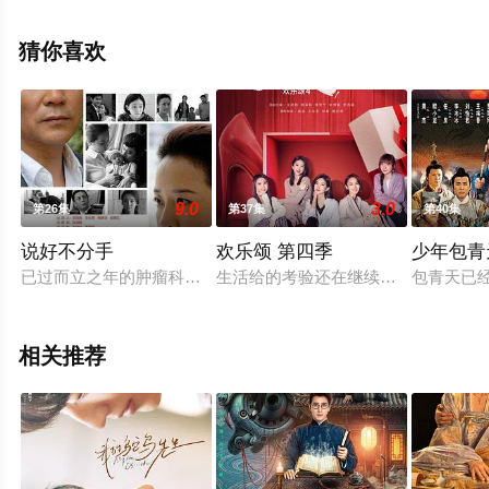
剧，大结局剧情已揭晓（1-36全集），手机免费观看高清
无删减完整版电视剧全集就上星空电影网，更多相关信息
猜你喜欢
可移步至豆瓣电视剧、电视猫或剧情网等平台了解。
9.0
3.0
第26集
第37集
第40集
说好不分手
欢乐颂 第四季
少年包青
已过而立之年的肿瘤科医生冷云（陈小艺 饰）父母早亡，她独自
生活给的考验还在继续，欢乐颂小区
包青天已
相关推荐