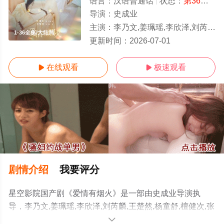
语言：
汉语普通话
状态：
第36集已完结
导演：
史成业
主演：
李乃文,姜珮瑶,李欣泽,刘芮麟,王楚然,杨童舒,檀健次,张昊唯,邵伟桐,叶晞月,郑水晶
1-36全集/大结局
更新时间：
2026-07-01
在线观看
极速观看


剧情介绍
我要评分
星空影院国产剧《爱情有烟火》是一部由史成业导演执
导，李乃文,姜珮瑶,李欣泽,刘芮麟,王楚然,杨童舒,檀健次,张
昊唯,邵伟桐,叶晞月,郑水晶等演员精彩演绎的中国大陆电视
