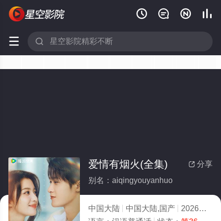






爱情有烟火(全集)
分享

别名：aiqingyouyanhuo
中国大陆
中国大陆,国产
2026
5.0