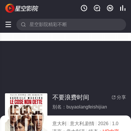






不要浪费时间
分享

别名：buyaolangfeishijian
意大利
意大利,剧情
2026
1.0