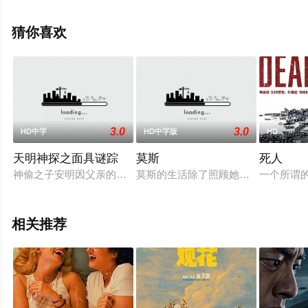
的印度电影，手机免费观看高清无删减完整版电影大全就
上星空电影网，更多相关信息可移步至豆瓣电影、电视猫
猜你喜欢
或剧情网等平台了解。
3.0
3.0
HD中字
HD中字版
HD
天明神探之面具谜踪
莫斯
死人
神偷之子安明因父亲的吩咐来到风景秀丽的云南，负责找回一个古
莫斯的生活除了照顾她的父亲，没有
一个所谓的
相关推荐