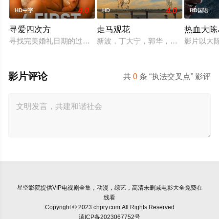
4.0
4.0
HD中字
HD
HD国语
寻爱四次方
走马观花
热血大陈
寻找完美婚礼日期的过程，扎拉经历了一连串的冒险——并走向
新波，丁大宁，郭华，程一木他们毕
影片以大
影片评论
共
0
条 “执法交叉点” 影评
星空影院
提供VIP电视剧全集，动漫，综艺，高清未删减电影大全免费在
线看
Copyright © 2023 chpry.com All Rights Reserved
滇ICP备2023067752号