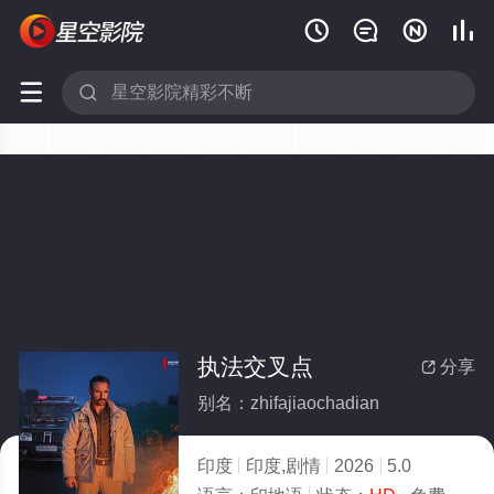






执法交叉点
分享

别名：zhifajiaochadian
印度
印度,剧情
2026
5.0