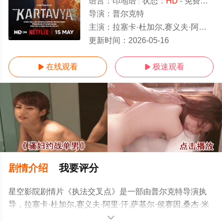
语言：
印地语
状态：
HD
- 免费在线播放
导演：
普尔克特
主演：
拉塞卡·杜加尔,赛义夫·阿里·汗,萨基尔·侯赛因,桑杰·米什拉,Manish·Chaudhari,Saurabh·Dwivedi
HD
更新时间：
2026-05-16
在线观看
极速观看


剧情介绍
我要评分
星空影院剧情片《执法交叉点》是一部由普尔克特导演执
导，拉塞卡·杜加尔,赛义夫·阿里·汗,萨基尔·侯赛因,桑杰·米
什拉,Manish·Chaudhari,Saurabh·Dwivedi等演员精彩演绎
