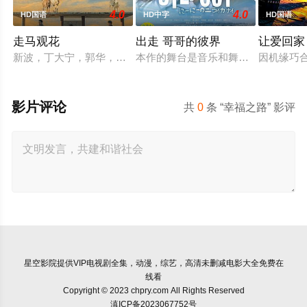
4.0
4.0
HD国语
HD中字
HD国语
走马观花
出走 哥哥的彼界
让爱回家
新波，丁大宁，郭华，程一木他们毕业于同一所大学。他们和很
本作的舞台是音乐和舞蹈融入生活的
因机缘巧
影片评论
共
0
条 “幸福之路” 影评
星空影院
提供VIP电视剧全集，动漫，综艺，高清未删减电影大全免费在
线看
Copyright © 2023 chpry.com All Rights Reserved
滇ICP备2023067752号