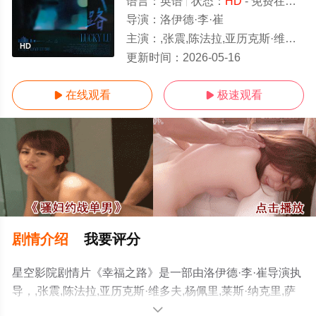
语言：
英语
状态：
HD
- 免费在线播放
导演：
洛伊德·李·崔
主演：
,张震,陈法拉,亚历克斯·维多夫,杨佩里,莱斯·纳克里,萨拉·巴斯金,詹尼·鲁伊扎
HD
更新时间：
2026-05-16
在线观看
极速观看


剧情介绍
我要评分
星空影院剧情片《幸福之路》是一部由洛伊德·李·崔导演执
导，,张震,陈法拉,亚历克斯·维多夫,杨佩里,莱斯·纳克里,萨
拉·巴斯金,詹尼·鲁伊扎等演员精彩演绎的美国电影，手机免
