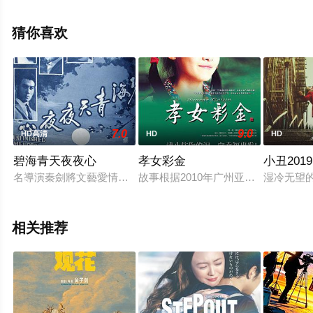
费观看高清无删减完整版电影大全就上星空电影网，更多
相关信息可移步至豆瓣电影、电视猫或剧情网等平台了
猜你喜欢
解。
7.0
9.0
HD高清
HD
HD
碧海青天夜夜心
孝女彩金
小丑2019
名導演秦劍將文藝愛情片加入了精神心理元素，破格又神秘。青
故事根据2010年广州亚运会火炬手
湿冷无望的
相关推荐