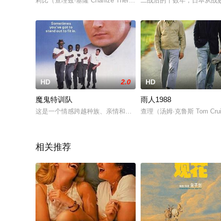
莉比（查理兹·塞隆 Charlize Theron 饰）有着一段不
二战后的十数年，日本从战
HD
2.0
HD
魔鬼特训队
雨人1988
这是一个情感跨越种族、亲情和友情的故事，整部都在以不同的方式歌颂
查理（汤姆·克鲁斯 Tom 
相关推荐