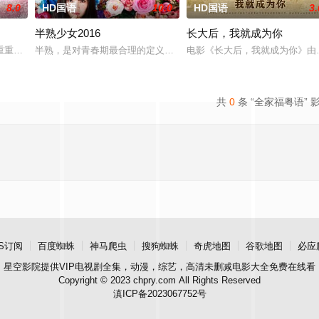
8.0
HD国语
10.0
HD国语
3.
半熟少女2016
长大后，我就成为你
f a fading ari
重重阻力，克服种种困难，组建乐队追求自己的音乐梦想，并走出了困住他的亲
半熟，是对青春期最合理的定义，它是梦开始的地方，没有深思熟虑
电影《长大后，我就成为你》由
共
0
条 “全家福粤语” 
S订阅
百度蜘蛛
神马爬虫
搜狗蜘蛛
奇虎地图
谷歌地图
必应
星空影院
提供VIP电视剧全集，动漫，综艺，高清未删减电影大全免费在线看
Copyright © 2023 chpry.com All Rights Reserved
滇ICP备2023067752号