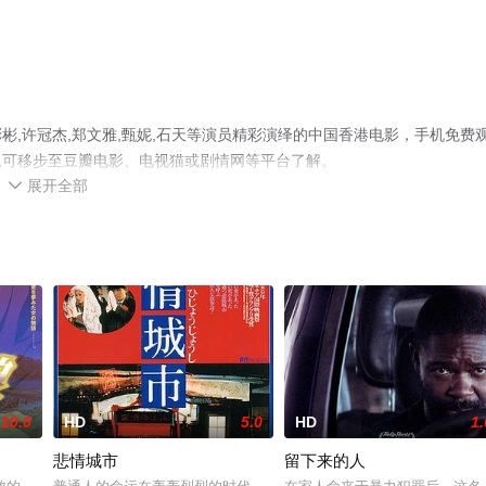
,许冠杰,郑文雅,甄妮,石天等演员精彩演绎的中国香港电影，手机免费
息可移步至豆瓣电影、电视猫或剧情网等平台了解。
展开全部

10.0
HD
5.0
HD
1.
悲情城市
留下来的人