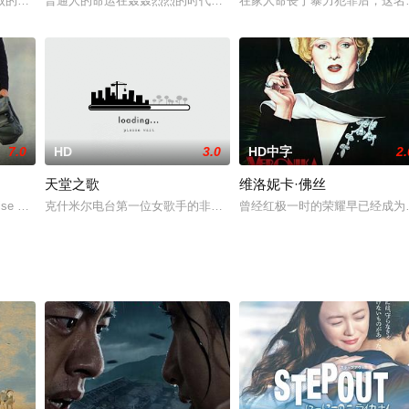
堪回首的悲惨童年，她的母亲和两个姐姐惨遭变态杀人狂的毒手，惨死在血泊之中，莉比
败的阴影中逐渐走出，进入了经济高度增长的时代。然而强硬的经济政策也导致
普通人的命运在轰轰烈烈的时代面前总是渺小到可以忽略不计。个人
在家人命丧于暴力犯罪后，这名
7.0
HD
3.0
HD中字
2.
天堂之歌
维洛妮卡·佛丝
人性的伟大......
Cruise 饰）父亲去世，留下了300万美元的遗产。然而令他意外的是，遗产全部
克什米尔电台第一位女歌手的非凡故事。
曾经红极一时的荣耀早已经成为了过