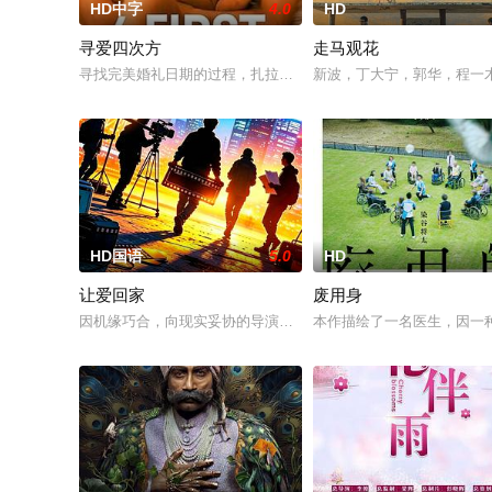
HD中字
4.0
HD
寻爱四次方
走马观花
寻找完美婚礼日期的过程，扎拉经历了一连串的冒险——并走向
新波，丁大宁，郭华，程一
HD国语
5.0
HD
让爱回家
废用身
因机缘巧合，向现实妥协的导演朱达仁萌生拍一部《河南人在北京
本作描绘了一名医生，因一