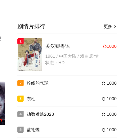
剧情片排行
更多

观
1
关汉卿粤语
1000

1961 / 中国大陆 / 戏曲,剧情
状态：HD
拴线的气球
1000
2

东柱
1000
3

劫数难逃2023
1000
4

0
蓝蝴蝶
1000
5
