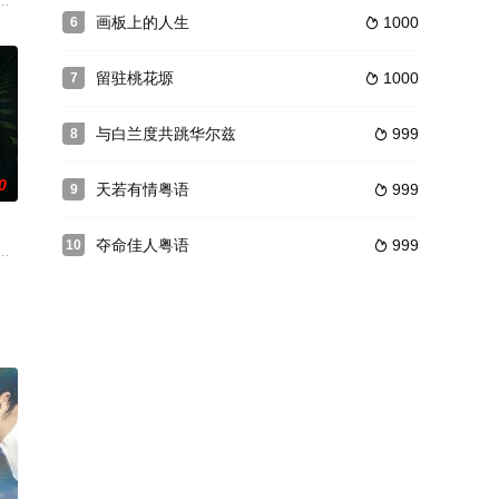
幸运的逃过
失业率的不断攀升，各种反政府武装势力不断抬头，安定的社会治安
，如果勇敢地站出来想阻止时代洪流，多少像奋力扑向风车的唐吉坷德，往往只
备受打击的网约车司机接了一位乘客，并因此不得不直面自己的悲痛。
画板上的人生
1000
6

留驻桃花塬
1000
7

与白兰度共跳华尔兹
999
8

0
天若有情粤语
999
9

夺命佳人粤语
999
10

给了一个他不认识的哥哥雷蒙（达斯汀·霍夫曼 D
去，如今维洛妮卡（洛塞尔·泽希 Rosel Zech 饰）变成了无人理会的昨日黄花