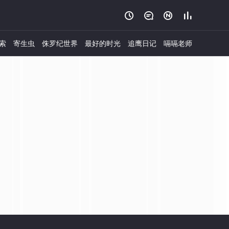




索
寄生虫
侏罗纪世界
最好的时光
追鹰日记
嗝嗝老师