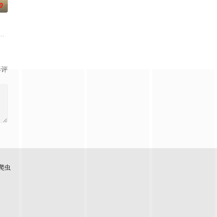
0
情隔阂，和父亲和解，自我成长，最终收获梦想和爱情的故事。
，只有最单纯的坚定，然而，在这个充满意外的年纪，未来似乎变得很具体，又
中共四川省第十一届党代表、第十二届中华慈善奖最具爱心慈善楷模张彦杰老
影评
爬虫