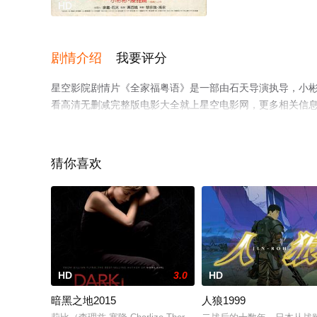
HD
剧情介绍
我要评分
星空影院剧情片《全家福粤语》是一部由石天导演执导，小彬彬
看高清无删减完整版电影大全就上星空电影网，更多相关信
猜你喜欢
HD
3.0
HD
暗黑之地2015
人狼1999