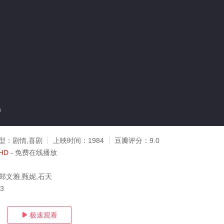
u
型：
剧情,喜剧
上映时间：
1984
豆瓣评分：
9.0
HD
- 免费在线播放
郑文雅,甄妮,石天
03
极速观看
