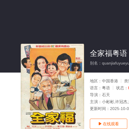
全家福粤语
别名：quanjiafuyuey
地区：
中国香港
类
语言：
粤语
状态：
导演：
石天
主演：
小彬彬,许冠杰,
更新时间：
2025-10-
在线观看
