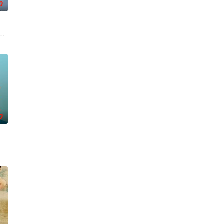
0
被认可的才华。他们来自不同的地方，却有一个共同的愿望“出人头
轻化、科技化的光影语言活化红色记忆，生动诠释了“艰苦创业、奋发图强、无
活的冲绳。与母亲朱音、妹妹舞一起生活的照屋踊，憧憬舞蹈学校的丽莎，开
0
“开挂”。然而，随着杨小强
步步踏入在追求理想的理性与疯狂之间摇摆的危险领域。在某座城镇
一人踏上穿越西德克萨斯州的旅程，寻求紧急医疗救助。一路上，她既遭遇了善
根廷造型师丽娜在瑞士的一场颁奖典礼后，被一种突如其来的冲动驱使。回到布