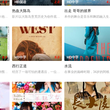
4.0
HD国语
2.0
HD中字
4.
热血大陈岛
出走 哥哥的彼界
了她未曾预料的爱情。
木他们毕业于同一所大学。他们和很多年轻人一样，自以为是，敏感错弱，没有
影片以大陈岛垦荒历史为创作底色，在尊重历史真实性的前提下，以年
本作的舞台是音乐和舞蹈融入生
8.0
HD中字
9.0
HD中字
9.
西行正道
水流
》电影的念头，在说服主编姚松、老乡韩战、二房东杨小强加入后，一路曲折式
种围绕“废用身”——因瘫痪等原因已无恢复可能的四肢——的治疗方法，而一
经历了一场可怕的遭遇后，一位小镇女子向疏远的哥哥借了钱，独自
在事业的巅峰时期，34岁的阿