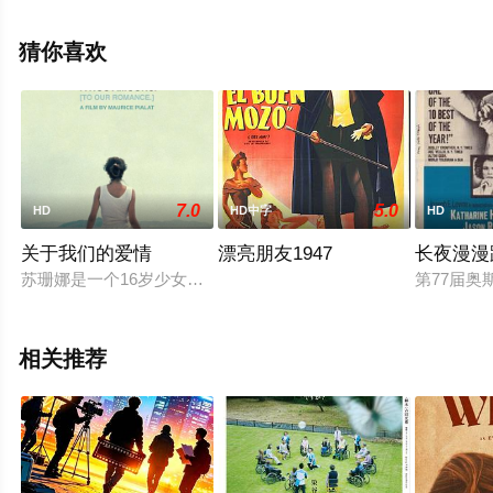
整版电影大全就上星空电影网，更多相关信息可移步至豆
瓣电影、电视猫或剧情网等平台了解。
猜你喜欢
7.0
5.0
HD
HD中字
HD
关于我们的爱情
漂亮朋友1947
长夜漫漫路
苏珊娜是一个16岁少女，因在家中得不到关爱，到外面到处勾
第77届
相关推荐