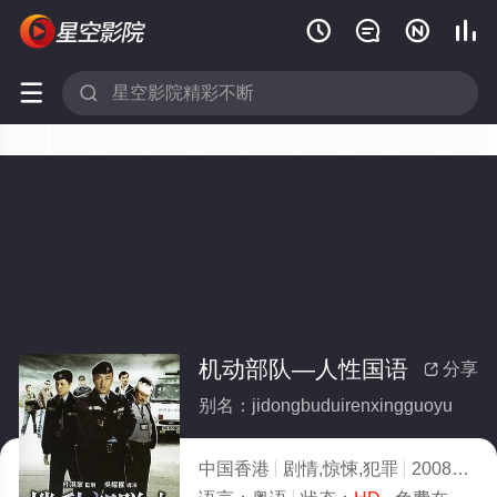






机动部队—人性国语
分享

别名：jidongbuduirenxingguoyu
中国香港
剧情,惊悚,犯罪
2008
10.