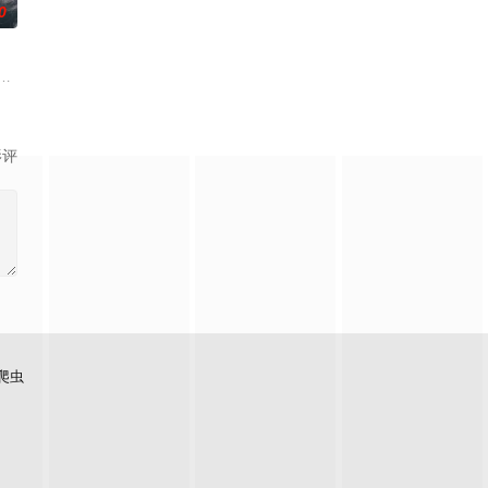
0
闻工作者一起奋力摧毁恶神的
藏的腐败真相。
出离婚的第二日突然遭到神秘绑架，瞬间被警方锁定为头号通缉犯。为救出失踪
SEN에 “하니가 KBS2 새 주말 드라마 ‘사랑이 온다’ 출연을 검토 중이다”라
影评
爬虫