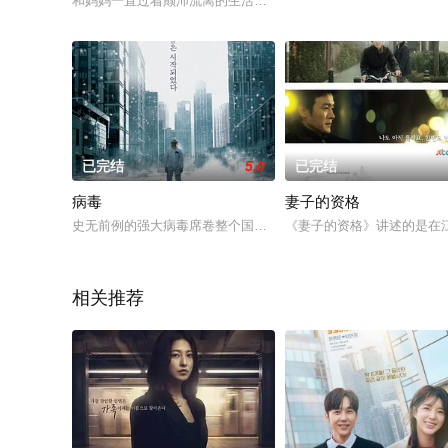
和妈妈一直过着颠沛流离的生活的车康镇（高修 饰），深知要想
已完结
5.0
已完结
病毒
妻子的资格
史无前例的强大病毒席卷整个国家。一起疑点重重的事故导致的后
《妻子的资格》讲述的是在
相关推荐