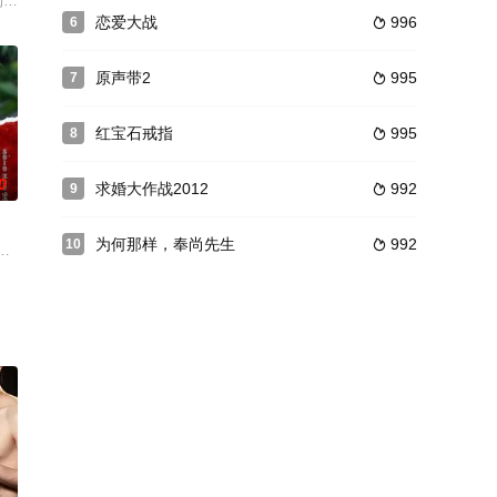
在哪个领域。高中时期，康镇和
???,???,???,???,???
的死亡而在学校留下怪谈和未能阻止他死亡的少女的故事。以及在6年后，因那件
恋爱大战
996
6

原声带2
995
7

红宝石戒指
995
8

0
求婚大作战2012
992
9

为何那样，奉尚先生
992
10

了应对这谜团重重的病毒，
的牙科医生和陷入爱情的内容。课外教育和中年夫妇危机的社会潮流
黄静茵 饰）和人气偶像组合其中的一员李泰益（鲁敏宇 饰）的故事。满屋和
变成人而等待了10年时间，在最后一夜却因丈夫不守约定而前功尽弃，只得与