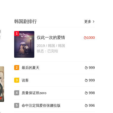
韩国剧排行
更多

剧
1
剧
仅此一次的爱情
1000

2019 / 韩国 / 韩国
状态：已完结
最后的夏天
999
2

说客
999
3

质量保证班zero
998
4

0
命中注定我爱你张娜拉版
996
5
