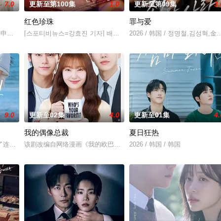
7.0
更新至第100集
1.0
更新至第09集
3.
红色珍珠
罪与爱
和面对冷酷的偏见和命运，重新找回自己人生的女性故事。
尹仲勋,申正允,尹多英,金惠玉,鲜于在德,尹多勋,文喜京,李商淑,郑孝彬,李家豪,郑永琡
[스포티비뉴스=강효진 기자] 배우 박진희가 본격 컴백 활동에 나선다.
2026 / 韩国 / 정명철,김성혁,
9.0
更新至02集
4.0
更新至01集
4.
我的偶像总裁
夏日狂热
）究竟藏身何方？他和郑智安（金慧峻 饰）将如何联手反击？一切未解之谜都将
了连一个梦想都无所畏惧的十几岁，被现实挡住而受挫的二十几岁，像变成那样
该剧改编自网络漫画《我的欧巴是偶像》，是一部浪漫喜剧。讲述进入
2026 / 韩国 / 韩国