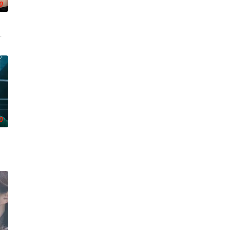
0
 7일 스포티비뉴스 취재에 따르면, 박진희는 KBS 새 일일드라마 &#
金贤叙,정현웅
0
揭晓。
的大人的三十几岁的记者李载与一个生活在父母设计的世界的十几岁
由前偶像兼CEO李灿领导的公司工作的南多凛，与在那里遇到的社长姜河基的