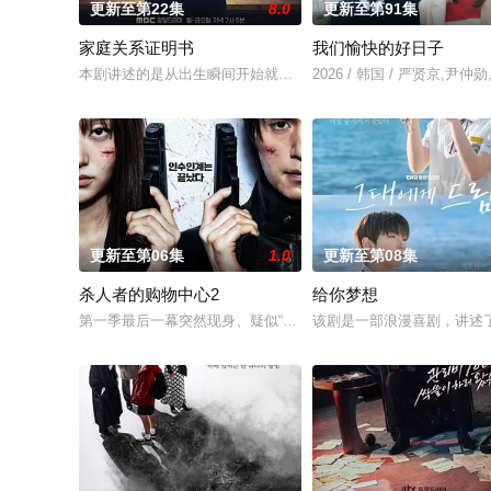
更新至第22集
8.0
更新至第91集
家庭关系证明书
我们愉快的好日子
本剧讲述的是从出生瞬间开始就被打上家庭崩溃烙印的一个孩子
2026 / 韩国 / 严贤京,
更新至第06集
1.0
更新至第08集
杀人者的购物中心2
给你梦想
第一季最后一幕突然现身、疑似“死而复生”的郑进湾（李栋旭 饰
该剧是一部浪漫喜剧，讲述