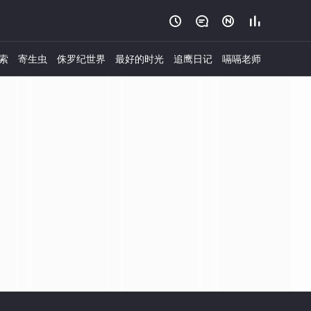




索
寄生虫
侏罗纪世界
最好的时光
追鹰日记
嗝嗝老师