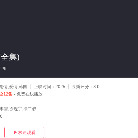
全集)
ing
剧情,爱情,韩国
上映时间：
2025
豆瓣评分：
8.0
全12集
- 免费在线播放
,李雪,徐现宇,徐二叙
20
极速观看
