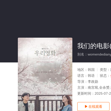
我们的电影(
别名：womendediany
地区：
韩国
类型：
语言：
韩语
状态：
导演：
李政勋
主演：
南宫珉,全余赟
更新时间：
2025-07-
在线观看
