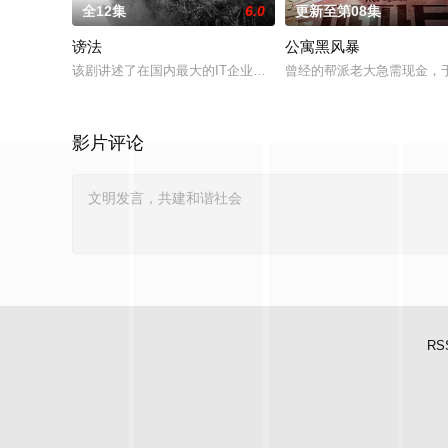
全12集
6.0
更新至第08集
谤法
公寓黑风暴
该剧讲述了在国内最大的IT企业里存在着一个恶神。唯一知道真
曾经的帮派老大急需现金，
影片评论
RS