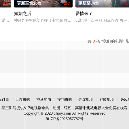
4.0
更新至第10集
1.0
更新至04集
9.
婚姻之后
爱情来了
实情况的人是一名少女和一个记者。拥有强力神技的少女和透彻正义感爆棚的新
于是和有志成为律师的同伴合作，打算窃取住宅社区的储备基金，却意外揭开深
神经外科权威姜泰柱（南宫珉 饰）因为老婆高世允（李雪 饰）在提
8일 하니 소속사 써브라임 측은 O
共
0
条 “我们的电影” 
S订阅
百度蜘蛛
神马爬虫
搜狗蜘蛛
奇虎地图
谷歌地图
必应
星空影院
提供VIP电视剧全集，动漫，综艺，高清未删减电影大全免费在线看
Copyright © 2023 chpry.com All Rights Reserved
滇ICP备2023067752号