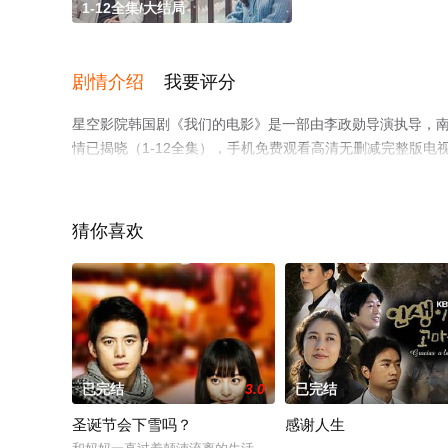
1-12全集/大结局
剧情介绍
我要评分
星空影院韩国剧《我们的电影》是一部由李政勋导演执导，南宫
情已揭晓（1-12全集），手机免费观看高清无删减完整版
情网等平台了解。
猜你喜欢
已完结
3.0
已完结
圣诞节会下雪吗？
感谢人生