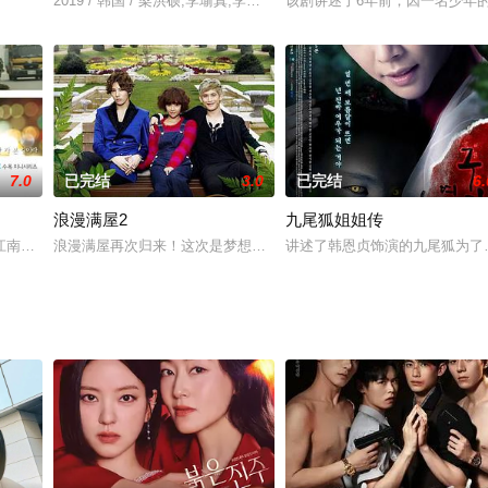
不被瞧不起就必须让自己变得更强。于是，他一直保持着第一，不管在哪里，
2019 / 韩国 / 梁洪硕,李瑜真,李夏莹,???,???,???,李龙女,??,???,??,???,
该剧讲述了6年前，因一名少年
7.0
已完结
3.0
已完结
6.
浪漫满屋2
九尾狐姐姐传
果是，在现场的所有人都在经历过2天的潜伏期后死亡，死亡率高达100%！为
江南的扭曲的课外辅导热潮和子女的教育问题产生矛盾的主妇纯粹的邻居家男人
浪漫满屋再次归来！这次是梦想成为服装设计师的跆拳道女孩张满屋（
讲述了韩恩贞饰演的九尾狐为了