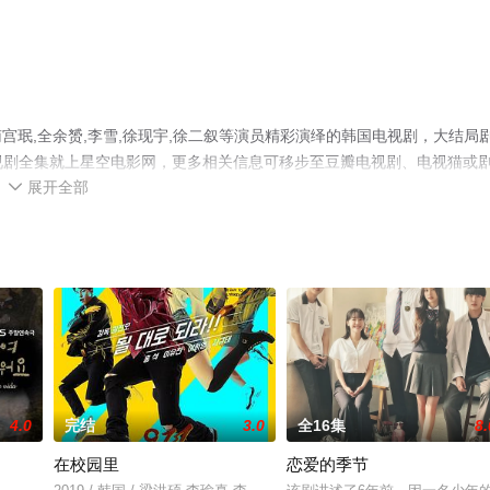
珉,全余赟,李雪,徐现宇,徐二叙等演员精彩演绎的韩国电视剧，大结局
电视剧全集就上星空电影网，更多相关信息可移步至豆瓣电视剧、电视猫或
展开全部

4.0
完结
3.0
全16集
8.
在校园里
恋爱的季节