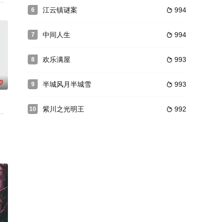
天南和一心想讨老婆的大龄青年
经是潜水师兄弟、救助局同事。当年，在一次救助行动中，方天兴的父亲将自己
生活即将开启，叶木栖充满了兴奋。她之所以如此兴奋，除了对新生活的好奇
江云镇谜案
994
6

中间人生
994
7

欢乐满屋
993
8

0
半城风月半城雪
993
9

紫川之光明王
992
10

他们夫妻假意离婚以保留程家
苏国公之女“苏锦珍”的身份嫁给许慕辰。夫妻双方对于这段“
意，在寻找生母途中得到了大家闺秀朱绮婷的帮助，并与冥府的陆判相逢，由