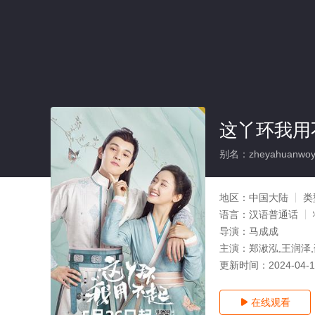
这丫环我用
别名：zheyahuanwoy
地区：
中国大陆
类
语言：
汉语普通话
导演：
马成成
主演：
郑湫泓,王润泽,
更新时间：
2024-04-
在线观看
