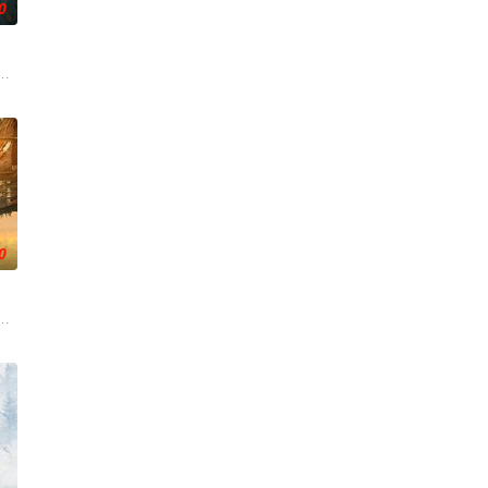
0
深联结。两人在命运波折中相
梁、孙希光和黄鹰等人开始筹备建立冀南银行，手艺人张宝田在共产
科三元及第入翰林院的奇女子。十年前的她被他从死人堆里救出来，蓬头垢面口
人程桉、恩师林晚媚的双重背叛。她从恨意中涅槃重生，借私生女桑落的身份
0
动游客。尽管在创业路上笑料
天阴谋。这纸人身上，竟贴着父亲消失前的绝命符箓。为了寻找父亲
逾白，我喜欢你，哲学和生物学意义上的喜欢。”那个夜晚，他脸颊微热，还听
大生企业，实业报国的故事。甲午战争后，国家蒙羞，张謇虽高中状元，却渴