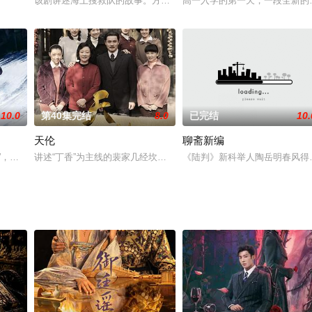
庆较场坝开了一家火锅馆。躲债的富家小姐李若兰、为清剿山匪而潜心卧底的魏
该剧讲述海上搜救队的故事。方天兴的父亲和现在基地主任杜红兵曾
高一入学的第一天，一段全新的
10.0
第40集完结
8.0
已完结
10.
天伦
聊斋新编
有期徒刑一年，其父亲也突发心脏病倒地。在丈夫邵军（蒋毅 饰）的安排下，
”，其名柳蓉，十三年前在南方水患中被苏国公所救，为报答其救命之恩，柳蓉以
讲述“丁香”为主线的裴家几经坎坷的家族变迁。
《陆判》新科举人陶岳明春风得