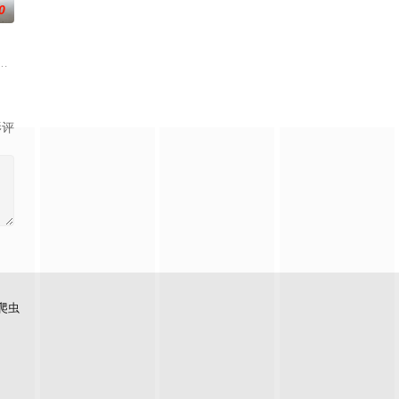
0
己不过是掩盖秘密的工具。在陌生又残酷的世界里，唯一愿意向他伸
人背负过往伤痕，避世居于深山；一人心怀迷茫，于旅途中误入这片山林。在四
国牛津，麦香通过视频向米良宣告：婚不结了。鹿鸣村开了锅，村民大骂麦香
影评
爬虫