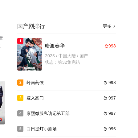
国产剧排行
更多

童
1
更
暗渡春华
998

2025 / 中国大陆 / 国产
状态：第32集完结
岭南药侠
998
2

嫁入高门
997
3

康熙微服私访记第五部
997
4

0
白日提灯小剧场
996
5
