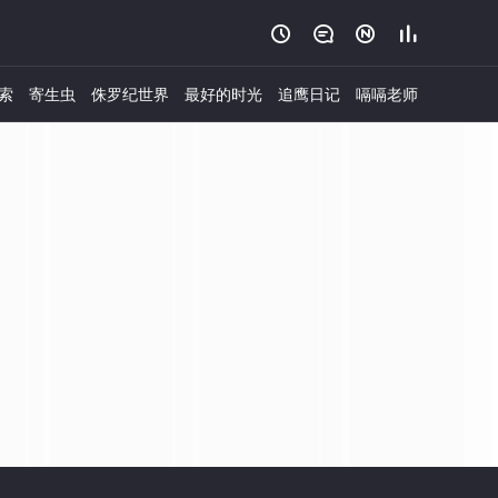




索
寄生虫
侏罗纪世界
最好的时光
追鹰日记
嗝嗝老师