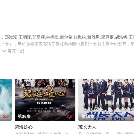
湫泓,王润泽,邵星颖,林枫松,熊悦希,任胤松,蒋胜男,邓灵枢,胡浩帆,王
24全集），手机免费观看高清无删减完整版电视剧全集就上星空电影网，
展开全部
解。

5.0
第36集
3.0
第18集
7.
碧海雄心
班长大人