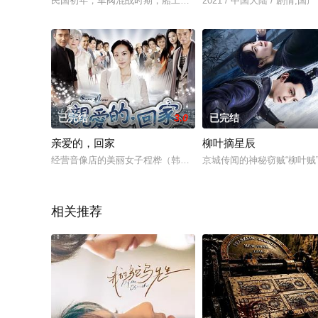
民国初年，军阀混战时期，船工子弟陈二娃在机缘巧合下，在重
2021 / 中国大陆 / 剧情,国产
已完结
3.0
已完结
亲爱的，回家
柳叶摘星辰
经营音像店的美丽女子程桦（韩雪 饰）因走私盗版光盘而被判处
京城传闻的神秘窃贼“柳叶贼
相关推荐