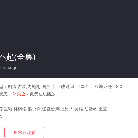
不起(全集)
ongbuqi
型：
剧情,古装,内地剧,国产
上映时间：
2021
豆瓣评分：
8.0
状态：
24集全
- 免费在线播放
邵星颖,林枫松,熊悦希,任胤松,蒋胜男,邓灵枢,胡浩帆,王童
15
极速观看
