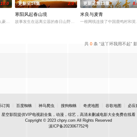
10.0
更新至14集
2.0
更新至第13集
8.
寒阳风起春山境
米良与麦青
业挑战与境外竞争，通过创新实践实现本土设计理念突破的故事。
入豪门，成为京城高官家族的入赘女婿。原以为这场婚姻能改变人生，却发现自
故事发生在远离尘嚣的春日山野，两个孤独的人因机缘巧合相遇。一
一根网线连接了中国鹿鸣村和英
共
0
条 “这丫环我用不起” 
S订阅
百度蜘蛛
神马爬虫
搜狗蜘蛛
奇虎地图
谷歌地图
必应
星空影院
提供VIP电视剧全集，动漫，综艺，高清未删减电影大全免费在线看
Copyright © 2023 chpry.com All Rights Reserved
滇ICP备2023067752号