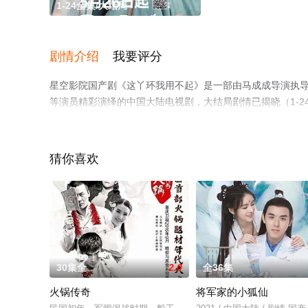
1-24全集/大结局
剧情介绍
我要评分
星空影院国产剧《这丫环我用不起》是一部由马成成导演执导，郑
等演员精彩演绎的中国大陆电视剧，大结局剧情已揭晓（1-
多相关信息可移步至豆瓣电视剧、电视猫或剧情网等平台了
猜你喜欢
30集全
2.0
全36集
火锅传奇
将军家的小狐仙