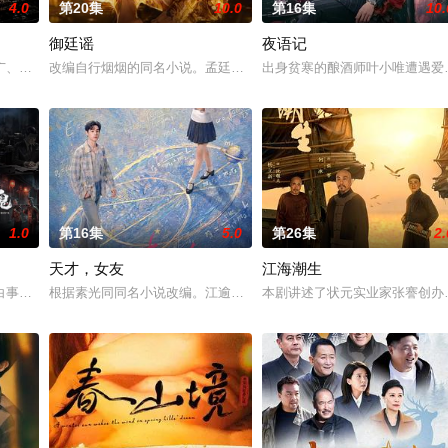
4.0
第20集
10.0
第16集
10.
御廷谣
夜语记
与童年时因一场意外落下身体残缺的少年顾铭夕（何洛洛 饰）的成长印记与深
广、使用由“中国准备银行”发行的伪钞货币。根据党中央指示，高景波、徐邵
改编自行烟烟的同名小说。孟廷辉，大平王朝有史以来个以女子进士
出身贫寒的酿酒师叶小唯遭遇爱
1.0
第16集
5.0
第26集
2.
天才，女友
江海潮生
决心各展所长创办旅行社。他们以当地的特色人文与美食为引，用真诚与创意打
白事馆，本想低调扎纸维生，却因一具流血的新娘纸人卷入了一场跨越十年的惊
根据素光同同名小说改编。江逾白长大以后，林知夏忽然对他说：“江
本剧讲述了状元实业家张謇创办