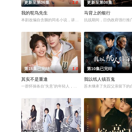
更新至第06集
1.0
更新至第08集
我的鸵鸟先生
马背上的银行
本剧改编自含胭的同名小说，讲述了邻家女孩庞倩（苏晓彤 饰）
抗战期间，日伪政府强行推
第16集已完结
1.0
第10集已完结
其实不是重逢
我以纸人镇百鬼
一群怀揣各自“失意”的年轻人，在沿海小城南安相遇相知，他们
苏木继承了失踪父亲留下的